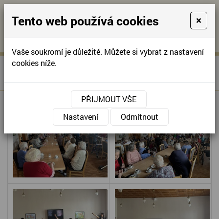
Tento web používá cookies
×
KONTAKTUJTE NÁS
A
-
KONTAKTUJTE NÁS
A
+420
info@domov-
Vaše soukromí je důležité. Můžete si vybrat z nastavení
321
anna.cz
cookies níže.
»
VYSTOUPENÍ ZÁKLADNÍ A
Úvodní stránka
622
PRAKTICKÉ ŠKOLY
257
PŘIJMOUT VŠE
Nastavení
Odmítnout