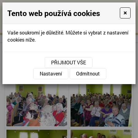
Tento web používá cookies
×
KONTAKTUJTE NÁS
A
-
KONTAKTUJTE NÁS
A
+420
info@domov-
Vaše soukromí je důležité. Můžete si vybrat z nastavení
321
anna.cz
cookies níže.
622
257
VYSTOUPENÍ ZÍMA A SIMONOVÁ
PŘIJMOUT VŠE
Nastavení
Odmítnout