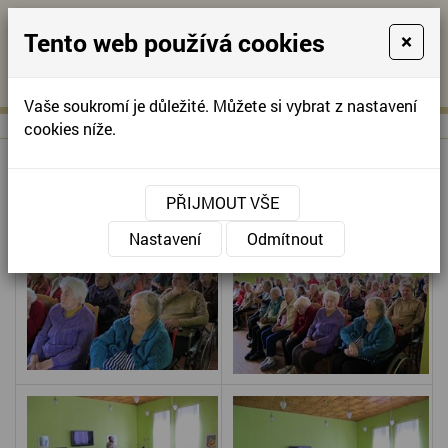
Tento web používá cookies
×
KONTAKTUJTE NÁS
A
-
KONTAKTUJTE NÁS
A
+420
info@domov-
Vaše soukromí je důležité. Můžete si vybrat z nastavení
321
anna.cz
cookies níže.
622
257
VZPOMÍNKY NA KOVBOJE
PŘIJMOUT VŠE
Nastavení
Odmítnout