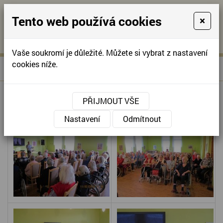
Tento web používá cookies
×
KONTAKTUJTE NÁS
A
-
KONTAKTUJTE NÁS
A
+420
info@domov-
Vaše soukromí je důležité. Můžete si vybrat z nastavení
321
anna.cz
cookies níže.
»
Za rok se vrátím
Úvodní stránka
622
257
ZA ROK SE VRÁTÍM
PŘIJMOUT VŠE
Nastavení
Odmítnout