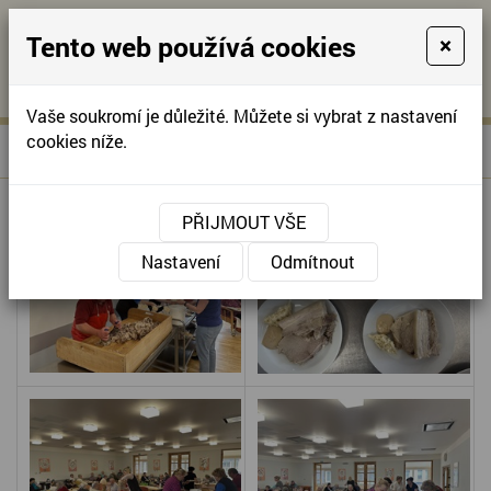
Tento web používá cookies
×
KONTAKTUJTE NÁS
A
-
KONTAKTUJTE NÁS
A
+420
info@domov-
Vaše soukromí je důležité. Můžete si vybrat z nastavení
321
anna.cz
cookies níže.
»
ZABIJAČKOVÉ HODY
Úvodní stránka
622
257
PŘIJMOUT VŠE
Nastavení
Odmítnout