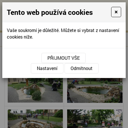
Tento web používá cookies
×
KONTAKTUJTE NÁS
A
-
KONTAKTUJTE NÁS
A
+420
info@domov-
Vaše soukromí je důležité. Můžete si vybrat z nastavení
321
anna.cz
cookies níže.
»
ZAHRADNÍ JEZÍRKO
Úvodní stránka
622
257
ZAHRADNÍ JEZÍRKO
PŘIJMOUT VŠE
Nastavení
Odmítnout