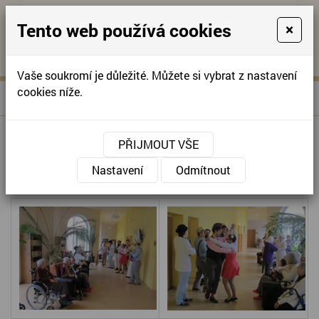
Tento web používá cookies
×
KONTAKTUJTE NÁS
A
-
KONTAKTUJTE NÁS
A
+420
info@domov-
Vaše soukromí je důležité. Můžete si vybrat z nastavení
321
anna.cz
cookies níže.
»
ZDRAVOTNÍ KLAUNI
Úvodní stránka
622
257
ZDRAVOTNÍ KLAUNI
PŘIJMOUT VŠE
Nastavení
Odmítnout