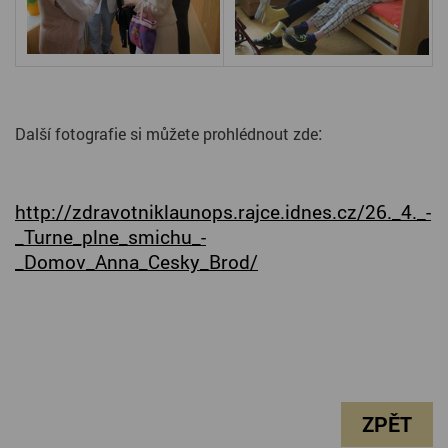
:
Další fotografie si můžete prohlédnout zde
http://zdravotniklaunops.rajce.idnes.cz/26._4._-
_Turne_plne_smichu_-
_Domov_Anna_Cesky_Brod/
ZPĚT